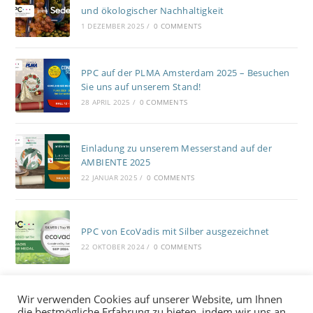
und ökologischer Nachhaltigkeit
1 DEZEMBER 2025
/
0 COMMENTS
PPC auf der PLMA Amsterdam 2025 – Besuchen
Sie uns auf unserem Stand!
28 APRIL 2025
/
0 COMMENTS
Einladung zu unserem Messerstand auf der
AMBIENTE 2025
22 JANUAR 2025
/
0 COMMENTS
PPC von EcoVadis mit Silber ausgezeichnet
22 OKTOBER 2024
/
0 COMMENTS
Wir verwenden Cookies auf unserer Website, um Ihnen
die bestmögliche Erfahrung zu bieten, indem wir uns an